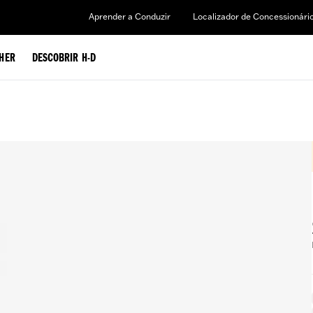
Aprender a Conduzir
Localizador de Concessionári
HER
DESCOBRIR H-D