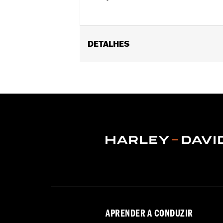
DETALHES
Fits '04-later XL models (except '16-
hardware matrix). Docking hardware i
Installation Instructions
Mounting Style:
Detachable
Sold Separately:
Docking hardware
Sold In Units:
Pair
Material:
Steel
In the Box:
Detachable sideplates, re
APRENDER A CONDUZIR