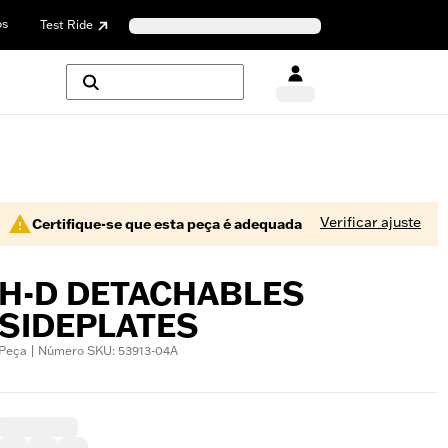
os
Test Ride
Verificar ajuste
Certifique-se que esta peça é adequada
H-D DETACHABLES
SIDEPLATES
Peça | Número SKU: 53913-04A