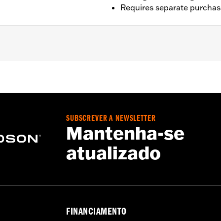
Requires separate purchas
later XL1200CX). All models require separate purchase of Do
s original equipment on XL1200T models.
SUBSCREVER A NEWSLETTER
Mantenha-se
atualizado
d reflectors, and upright mounting screws
FINANCIAMENTO