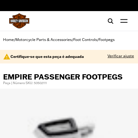
web accessibility
Home
Motorcycle Parts & Accessories
Foot Controls
Footpegs
/
/
/
Verificar ajuste
Certifique-se que esta peça é adequada
EMPIRE PASSENGER FOOTPEGS
Peça | Número SKU: 50502111