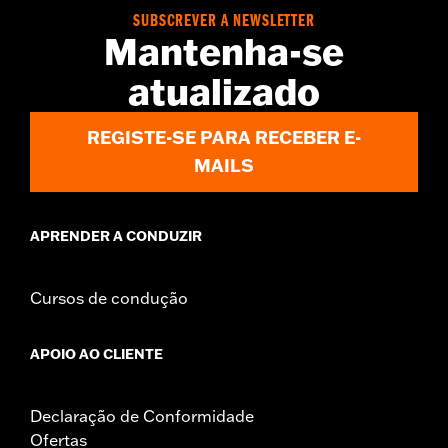
Collection:
Empire
SUBSCREVER A NEWSLETTER
Mantenha-se
Rider Position:
Passenger
Sold In Units:
Pair
atualizado
In the Box:
Left and right footpegs and installation instructions
REGISTE-SE PARA RECEBER E-
MAILS
APRENDER A CONDUZIR
Cursos de condução
APOIO AO CLIENTE
Declaração de Conformidade
Ofertas