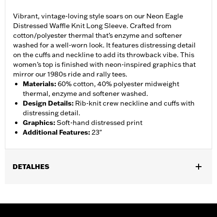
Vibrant, vintage-loving style soars on our Neon Eagle
Distressed Waffle Knit Long Sleeve. Crafted from
cotton/polyester thermal that’s enzyme and softener
washed for a well-worn look. It features distressing detail
on the cuffs and neckline to add its throwback vibe. This
women’s top is finished with neon-inspired graphics that
mirror our 1980s ride and rally tees.
Materials
:
60% cotton, 40% polyester midweight
thermal, enzyme and softener washed.
Design Details
:
Rib-knit crew neckline and cuffs with
distressing detail.
Graphics
:
Soft-hand distressed print
Additional Features
:
23"
DETALHES
Gender:
Women
WARRANTY:
2 year limited warranty – Go to
www.h-
d.com/warranty
for full details