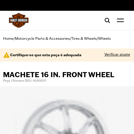
web accessibility
Home
Motorcycle Parts & Accessories
Tires & Wheels
Wheels
/
/
/
Verificar ajuste
Certifique-se que esta peça é adequada
MACHETE 16 IN. FRONT WHEEL
Peça | Número SKU: 43300371