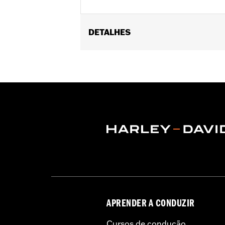
DETALHES
Fits '18-'24 FLDE, FLFB, FLFBS, FLH
Installation Instructions
Sold In Units:
Each
Material:
Aluminum Top Clamp and R
In the Box:
Top clamp, risers (2), screw
WARRANTY:
1 year limited warranty 
APRENDER A CONDUZIR
Cursos de condução