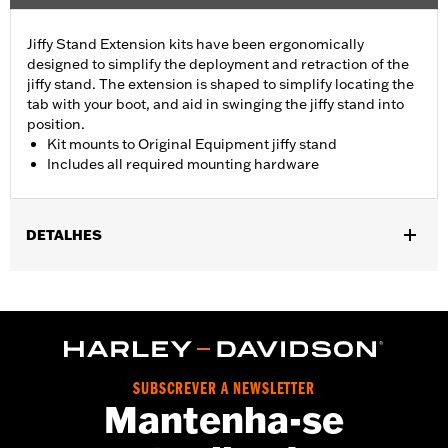
Jiffy Stand Extension kits have been ergonomically
designed to simplify the deployment and retraction of the
jiffy stand. The extension is shaped to simplify locating the
tab with your boot, and aid in swinging the jiffy stand into
position.
Kit mounts to Original Equipment jiffy stand
Includes all required mounting hardware
DETALHES
Fits '93-'17 Dyna® models (except FXDFSE, FXDS-CONV,
FXDSE, FXDWG2, FXDWG3, FXDX, FXDXT, '99-'00 FXR and '01-
'04 FXDL).
Installation Instructions
Sold In Units:
Each
SUBSCREVER A NEWSLETTER
In the Box:
Jiffy stand and all necessary installation hardware
Mantenha-se
WARRANTY:
1 year limited warranty – Go to
www.h-
d.com/warranty
for full details