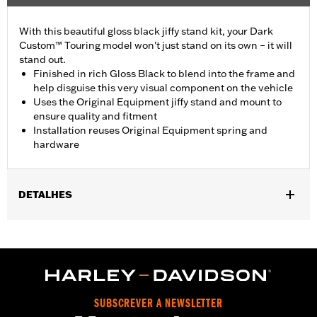
With this beautiful gloss black jiffy stand kit, your Dark
Custom™ Touring model won't just stand on its own – it will
stand out.
Finished in rich Gloss Black to blend into the frame and
help disguise this very visual component on the vehicle
Uses the Original Equipment jiffy stand and mount to
ensure quality and fitment
Installation reuses Original Equipment spring and
hardware
DETALHES
Fits '07-later Touring models (except FLHTCUL, FLHTKL, FLHT
and '25-later FLTRXRRSE).
Installation Instructions
Sold In Units:
Each
In the Box:
Jiffy stand, jiffy stand bracket, hardware, rubber
SUBSCREVER A NEWSLETTER
bumper and installation instructions