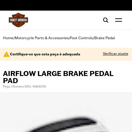
web accessibility
Home
Motorcycle Parts & Accessories
Foot Controls
Brake Pedal
/
/
/
Verificar ajuste
Certifique-se que esta peça é adequada
AIRFLOW LARGE BRAKE PEDAL
PAD
Peça | Número SKU: 50600159