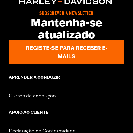
Collection:
Airflow
Sold In Units:
Each
SUBSCREVER A NEWSLETTER
In the Box:
Brake pedal pad only
Mantenha-se
WARRANTY:
1 year limited warranty – Go to
www.h-
d.com/warranty
for full details
atualizado
REGISTE-SE PARA RECEBER E-
MAILS
APRENDER A CONDUZIR
Cursos de condução
APOIO AO CLIENTE
Declaração de Conformidade