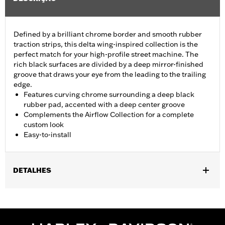
Defined by a brilliant chrome border and smooth rubber
traction strips, this delta wing-inspired collection is the
perfect match for your high-profile street machine. The
rich black surfaces are divided by a deep mirror-finished
groove that draws your eye from the leading to the trailing
edge.
Features curving chrome surrounding a deep black
rubber pad, accented with a deep center groove
Complements the Airflow Collection for a complete
custom look
Easy-to-install
DETALHES
Fits ’12-’16 FLD, ’86-’17 FL Softail and ’80-later Touring (except
'25-later FLTRXRRSE) and Trike models.
Installation Instructions