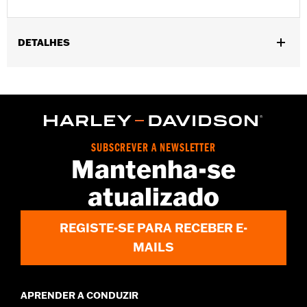
DETALHES
Gender:
Unisex
Collection:
Genuine Motorclothes
WARRANTY:
90 day limited warranty – Go to
www.h-
d.com/warranty
for full details
SUBSCREVER A NEWSLETTER
Mantenha-se
atualizado
REGISTE-SE PARA RECEBER E-
MAILS
APRENDER A CONDUZIR