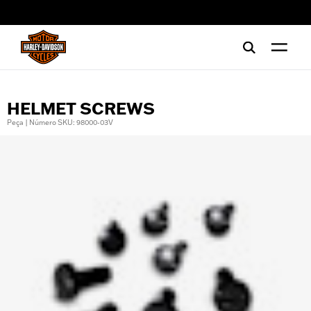
web accessibility
HELMET SCREWS
Peça | Número SKU: 98000-03V