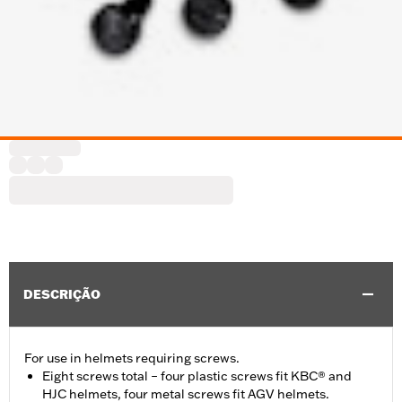
DESCRIÇÃO
For use in helmets requiring screws.
Eight screws total – four plastic screws fit KBC® and
HJC helmets, four metal screws fit AGV helmets.