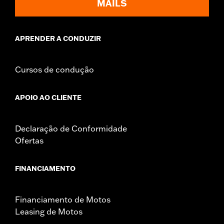
MAILS
including those that are pollution controlled. See Genuine
Motor Parts and Accessories or Screamin’ Eagle
Accessories catalog for fitment information. Screamin’
Eagle Performance products are intended for the
APRENDER A CONDUZIR
experienced rider only.
Cursos de condução
APOIO AO CLIENTE
Declaração de Conformidade
Ofertas
FINANCIAMENTO
Financiamento de Motos
Leasing de Motos