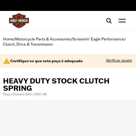
web accessibility
Home
Motorcycle Parts & Accessories
Screamin' Eagle Performance
/
/
/
Clutch, Drive & Transmission
Verificar ajuste
Certifique-se que esta peça é adequada
HEAVY DUTY STOCK CLUTCH
SPRING
Peça | Número SKU: 37951-98