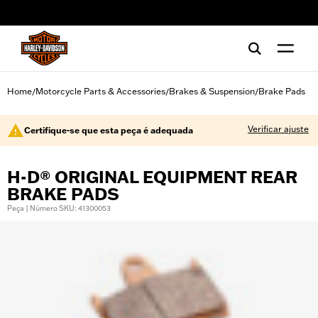
web accessibility
Home
Motorcycle Parts & Accessories
Brakes & Suspension
Brake Pads
/
/
/
Verificar ajuste
Certifique-se que esta peça é adequada
H-D® ORIGINAL EQUIPMENT REAR
BRAKE PADS
Peça | Número SKU: 41300053