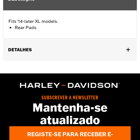
Fits '14-later XL models.
Rear Pads
DETALHES
Fits '14-later XL models.
Installation Instructions
SUBSCREVER A NEWSLETTER
Mantenha-se
atualizado
REGISTE-SE PARA RECEBER E-