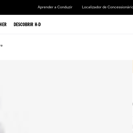
Aprender a Conduzir
Localizador de Concessionári
HER
DESCOBRIR H-D
re