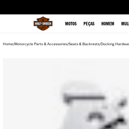
web accessibility
MOTOS
PEÇAS
HOMEM
MUL
Home
Motorcycle Parts & Accessories
Seats & Backrests
Docking Hardwa
/
/
/