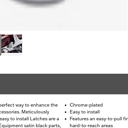
perfect way to enhance the
Chrome-plated
essories. Meticulously
Easy to install
asy to install Latches are a
Features an easy-to-pull fi
 Equipment satin black parts,
hard-to-reach areas