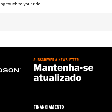
ing touch to your ride.
able Sideplates, One-Piece Sissy Bar Uprights, Racks, and
th HoldFast racks and uprights and '25-later FLTRXRRSE). F
onversion Hardware Kit P/N 54000383. '24 FLTRXSTSE requ
LTRXSTSE and '26-later FLHXSTSE require separate purchas
SUBSCREVER A NEWSLETTER
Mantenha-se
atualizado
d flatwashers for installation
,,,,,,,,,,,,,,,,,
FINANCIAMENTO