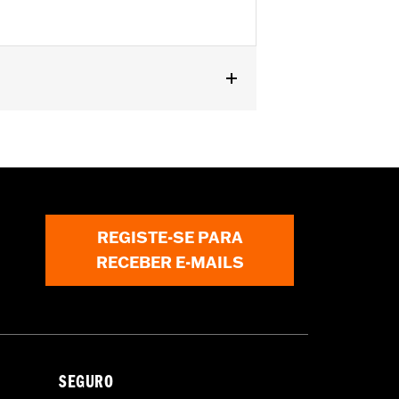
 Tour-Pak® Luggage Mounting Racks
LTRXSTSE models require the
ires separate purchase of P/N
e of P/N 54000337 hardware kit.
REGISTE-SE PARA
RECEBER E-MAILS
SEGURO