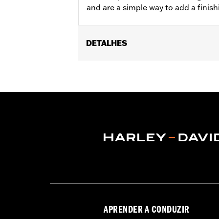
and are a simple way to add a finish
DETALHES
Fits all models equipped with detach
(except '18-later Softail® models wi
additional purchase of Detachable C
54000383A hardware kit. '25-later F
Installation Instructions
Mounting Style:
Detachable
Sold In Units:
Pair
Material:
Aluminum
In the Box:
Rotary latch assemblies an
WARRANTY:
,,,,,,,,,,,,,,,,,,,,,,,,,,,,,,,,,,,,,,,,,,,,,,
APRENDER A CONDUZIR