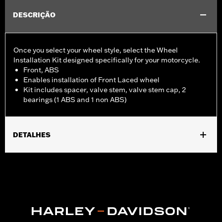
DESCRIÇÃO
Once you select your wheel style, select the Wheel
Installation Kit designed specifically for your motorcycle.
Front, ABS
Enables installation of Front Laced wheel
Kit includes spacer, valve stem, valve stem cap, 2
bearings (1 ABS and 1 non ABS)
DETALHES
Fits '21-later RA1250, RA1250S, '24-later RA1250SE, '25-later
RA1250ST and '26-later RA1250L models.
Position On Bike:
Front
Sold In Units:
Each
In the Box:
Spacer, valve stem, valve stem cap, 2 bearings (1
ABS and 1 non ABS)