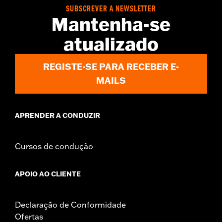
WARRANTY:
1 year limited warranty – Go to
www.h-
SUBSCREVER A NEWSLETTER
d.com/warranty
for full details
Mantenha-se
atualizado
REGISTE-SE PARA RECEBER E-
MAILS
APRENDER A CONDUZIR
Cursos de condução
APOIO AO CLIENTE
Declaração de Conformidade
Ofertas