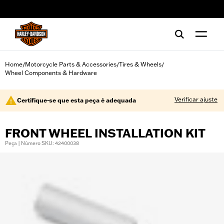
web accessibility
Home
Motorcycle Parts & Accessories
Tires & Wheels
/
/
/
Wheel Components & Hardware
Verificar ajuste
Certifique-se que esta peça é adequada
FRONT WHEEL INSTALLATION KIT
Peça | Número SKU: 42400038