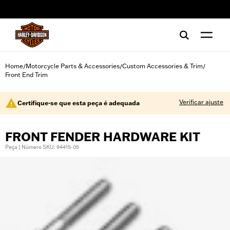
web accessibility
Home
Motorcycle Parts & Accessories
Custom Accessories & Trim
/
/
/
Front End Trim
Verificar ajuste
Certifique-se que esta peça é adequada
FRONT FENDER HARDWARE KIT
Peça | Número SKU: 94415-05