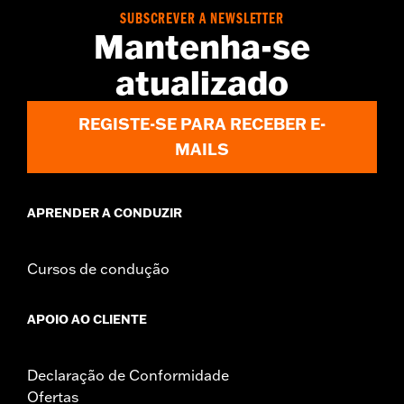
Installation Instructions
SUBSCREVER A NEWSLETTER
Mantenha-se
Sold In Units:
Each
In the Box:
Stand bumper, bushing and all required mounting
atualizado
hardware
WARRANTY:
1 year limited warranty – Go to
www.h-
REGISTE-SE PARA RECEBER E-
d.com/warranty
for full details
MAILS
APRENDER A CONDUZIR
Cursos de condução
APOIO AO CLIENTE
Declaração de Conformidade
Ofertas