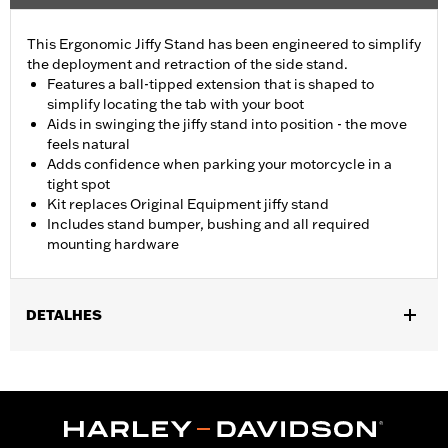
This Ergonomic Jiffy Stand has been engineered to simplify
the deployment and retraction of the side stand.
Features a ball-tipped extension that is shaped to
simplify locating the tab with your boot
Aids in swinging the jiffy stand into position - the move
feels natural
Adds confidence when parking your motorcycle in a
tight spot
Kit replaces Original Equipment jiffy stand
Includes stand bumper, bushing and all required
mounting hardware
DETALHES
Fits '07-'17 Softail® models (except FXSB, FXSBSE, and FXSE).
Stock on '15-'17 FLS, FLSS, FLSTFB, FLSTFBS, FLSTN and
FLSTNSE models. Does not fit models equipped with Defiance
footboards, Burst footboards, or Rider Running Boards P/N
50500158.