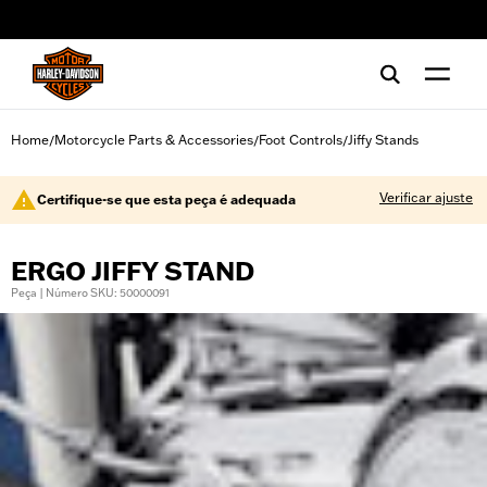
web accessibility
Home
Motorcycle Parts & Accessories
Foot Controls
Jiffy Stands
/
/
/
Verificar ajuste
Certifique-se que esta peça é adequada
ERGO JIFFY STAND
Peça | Número SKU: 50000091