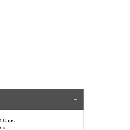
 4 Cups
end