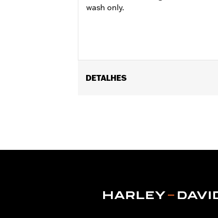
wash only.
DETALHES
Gender:
Unisex
Dimension Description:
56oz (Pitche