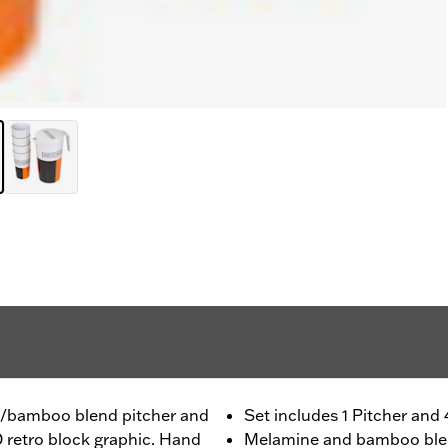
ne/bamboo blend pitcher and
Set includes 1 Pitcher and
D retro block graphic. Hand
Melamine and bamboo bl