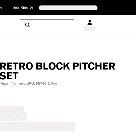
os
Test Ride
RETRO BLOCK PITCHER
SET
Peça | Número SKU: 98740-24VX