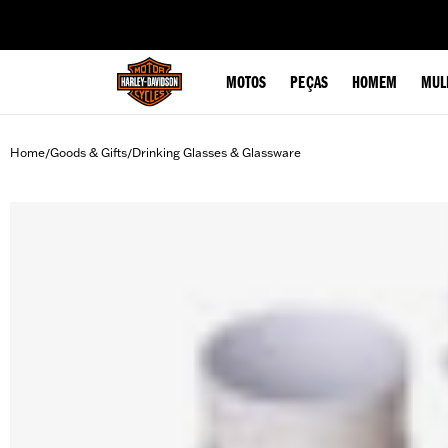
web accessibility
MOTOS
PEÇAS
HOMEM
MUL
Home
Goods & Gifts
Drinking Glasses & Glassware
/
/