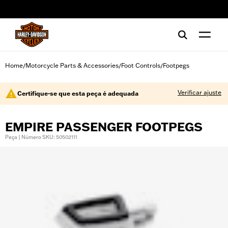
web accessibility
Home
Motorcycle Parts & Accessories
Foot Controls
Footpegs
/
/
/
Verificar ajuste
Certifique-se que esta peça é adequada
EMPIRE PASSENGER FOOTPEGS
Peça | Número SKU: 50502111