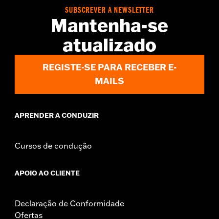
Collection:
Empire
SUBSCREVER A NEWSLETTER
Mantenha-se
Rider Position:
Passenger
Sold In Units:
Pair
atualizado
In the Box:
Left and right footpegs and installation instructions
REGISTE-SE PARA RECEBER E-
MAILS
APRENDER A CONDUZIR
Cursos de condução
APOIO AO CLIENTE
Declaração de Conformidade
Ofertas