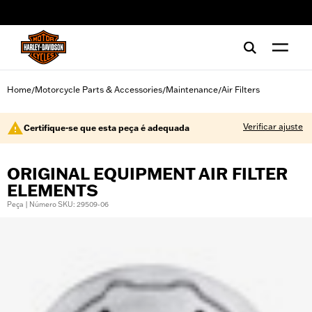
web accessibility
Home
Motorcycle Parts & Accessories
Maintenance
Air Filters
/
/
/
Verificar ajuste
Certifique-se que esta peça é adequada
ORIGINAL EQUIPMENT AIR FILTER
ELEMENTS
Peça | Número SKU: 29509-06