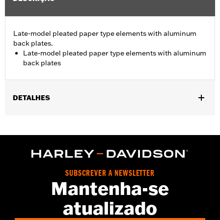
Late-model pleated paper type elements with aluminum
back plates.
Late-model pleated paper type elements with aluminum
back plates
DETALHES
Fits '06-'10 FLHTCUSE models.
Sold In Units:
Each
In the Box:
Air filter only
WARRANTY:
1 year limited warranty – Go to
www.h-
d.com/warranty
for full details
SUBSCREVER A NEWSLETTER
Mantenha-se
atualizado