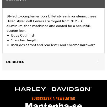
Styled to complement our billet style mirror stems, these
Billet Style Shift Levers are forged from 7075-T6
aluminum, then machined and coated for a beautiful,
custom look.
Edge Cut finish
Standard length
Includes a front and rear lever and chrome hardware
DETALHES
Fits '86-'17 FL Softail®, '88-later Touring (except '25-later
FLTRXRRSE) and '08-later Trike models.
Installation Instructions
Collection:
Edge Cut
Sold Separately:
Shifter pegs
SUBSCREVER A NEWSLETTER
Sold In Units:
Each
Mantenha-se
Material:
6061-T6 Aluminum