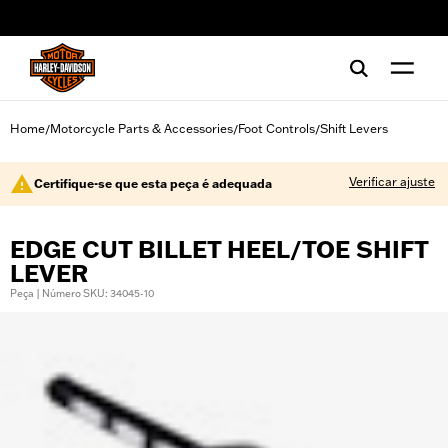
web accessibility
Home
Motorcycle Parts & Accessories
Foot Controls
Shift Levers
/
/
/
Verificar ajuste
Certifique-se que esta peça é adequada
EDGE CUT BILLET HEEL/TOE SHIFT
LEVER
Peça | Número SKU: 34045-10