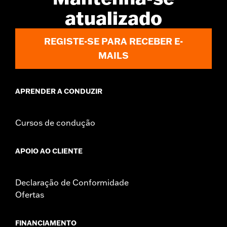
In the Box:
Front and rear lever and chrome hardware
atualizado
WARRANTY:
1 year limited warranty – Go to
www.h-
d.com/warranty
for full details
REGISTE-SE PARA RECEBER E-
MAILS
APRENDER A CONDUZIR
Cursos de condução
APOIO AO CLIENTE
Declaração de Conformidade
Ofertas
FINANCIAMENTO