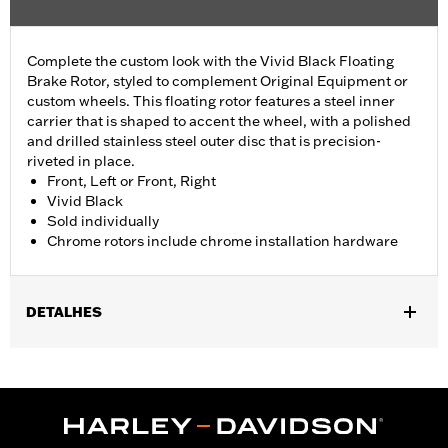
Complete the custom look with the Vivid Black Floating
Brake Rotor, styled to complement Original Equipment or
custom wheels. This floating rotor features a steel inner
carrier that is shaped to accent the wheel, with a polished
and drilled stainless steel outer disc that is precision-
riveted in place.
Front, Left or Front, Right
Vivid Black
Sold individually
Chrome rotors include chrome installation hardware
DETALHES
Fits '00-'13 XL and XR, '00-'05 Dyna®, '00-'14 Softail® (except
Springer™), and '00-'07 Touring models.
Installation Instructions
Position On Bike:
Front