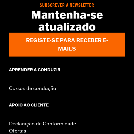
Side of Bike:
Left or Right
SUBSCREVER A NEWSLETTER
Sold In Units:
Each
Mantenha-se
Material:
Steel
In the Box:
Rotor and chrome installation hardware
atualizado
WARRANTY:
1 year limited warranty – Go to
www.h-
d.com/warranty
for full details
REGISTE-SE PARA RECEBER E-
MAILS
APRENDER A CONDUZIR
Cursos de condução
APOIO AO CLIENTE
Declaração de Conformidade
Ofertas