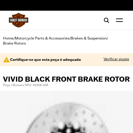
web accessibility
Home
Motorcycle Parts & Accessories
Brakes & Suspension
/
/
/
Brake Rotors
Verificar ajuste
Certifique-se que esta peça é adequada
VIVID BLACK FRONT BRAKE ROTOR
Peça | Número SKU: 44358-00A