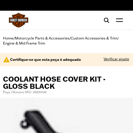
web accessibility
Home
Motorcycle Parts & Accessories
Custom Accessories & Trim
/
/
/
Engine & Mid Frame Trim
Verificar ajuste
Certifique-se que esta peça é adequada
COOLANT HOSE COVER KIT -
GLOSS BLACK
Peça | Número SKU: 26900108