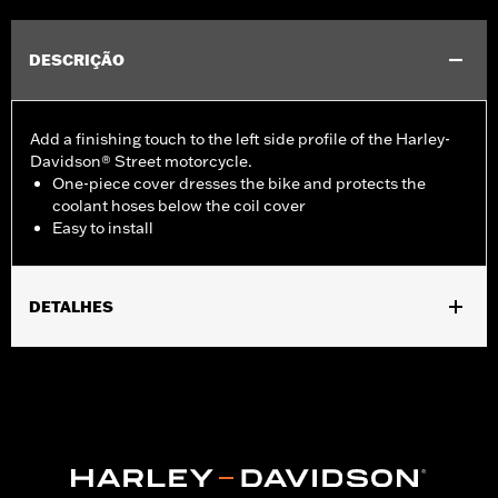
DESCRIÇÃO
Add a finishing touch to the left side profile of the Harley-
Davidson® Street motorcycle.
One-piece cover dresses the bike and protects the
coolant hoses below the coil cover
Easy to install
DETALHES
Fits '15-later XG models.
Installation Instructions
Sold In Units:
Each
In the Box:
All necessary mounting hardware
WARRANTY:
,,,,,,,,,,,,,,,,,,,,,,,,,,,,,,,,,,,,,,,,,,,,,,,,,,,,,,,,,,,,,,,,,,,,