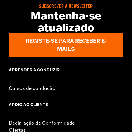
Sold Separately:
Saddlebag Speaker Kit
SUBSCREVER A NEWSLETTER
Mantenha-se
Sold In Units:
Pair
In the Box:
Left & Right Saddlebag Speaker Lids only
atualizado
REGISTE-SE PARA RECEBER E-
MAILS
APRENDER A CONDUZIR
Cursos de condução
APOIO AO CLIENTE
Declaração de Conformidade
Ofertas