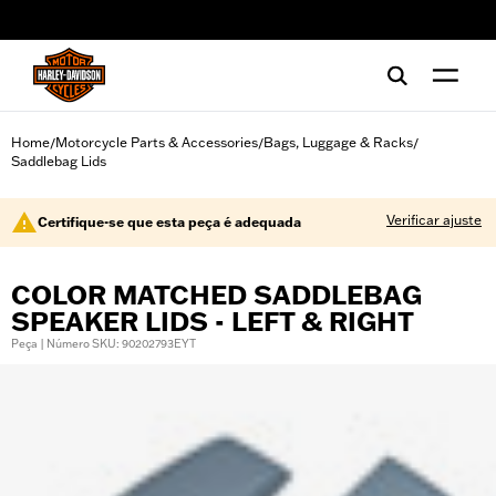
web accessibility
Home
Motorcycle Parts & Accessories
Bags, Luggage & Racks
/
/
/
Saddlebag Lids
Verificar ajuste
Certifique-se que esta peça é adequada
COLOR MATCHED SADDLEBAG
SPEAKER LIDS - LEFT & RIGHT
Peça | Número SKU: 90202793EYT