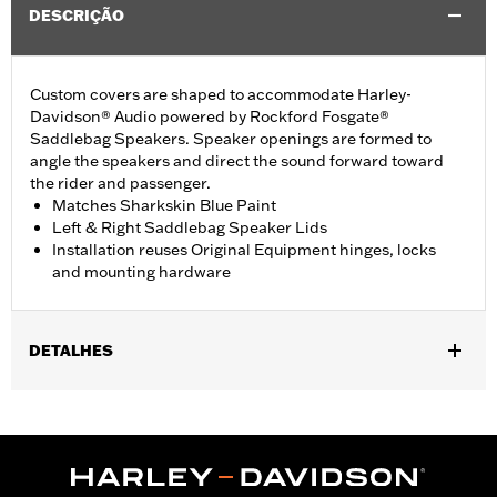
DESCRIÇÃO
Custom covers are shaped to accommodate Harley-
Davidson® Audio powered by Rockford Fosgate®
Saddlebag Speakers. Speaker openings are formed to
angle the speakers and direct the sound forward toward
the rider and passenger.
Matches Sharkskin Blue Paint
Left & Right Saddlebag Speaker Lids
Installation reuses Original Equipment hinges, locks
and mounting hardware
DETALHES
Fits ’23-later FLHXSE and FLTRXSE, '24-later FLHX, FLTRX, and
FLTRXSTSE, '25-later FLHXU, '26-later FLHXL, FLHXLSE,
FLHXLSE and FLTRXL models equipped with Harley-Davidson
Audio powered by Rockford Fosgate Saddlebag Speaker Kit P/N
76001291, 76001292, or 76001299.