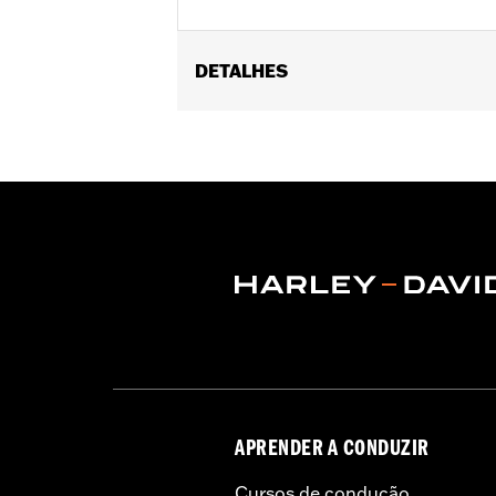
DETALHES
Fits ’23-later FLHXSE and FLTRXSE, 
and FLTRXL models equipped with Ha
76001292, or 76001299.
Sold Separately:
Saddlebag Speaker 
Sold In Units:
Pair
In the Box:
Left & Right Saddlebag Sp
APRENDER A CONDUZIR
Cursos de condução