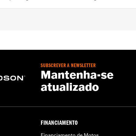
'24-later FLHX, FLTRX, and FLTRXSTSE, '25-later FLHXU,
rley-Davidson Audio powered by Rockford Fosgate Saddleb
Kit
SUBSCREVER A NEWSLETTER
eaker Lids only
Mantenha-se
atualizado
FINANCIAMENTO
Financiamento de Motos