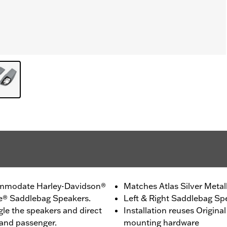
ommodate Harley-Davidson®
Matches Atlas Silver Metall
e® Saddlebag Speakers.
Left & Right Saddlebag Sp
le the speakers and direct
Installation reuses Origin
 and passenger.
mounting hardware