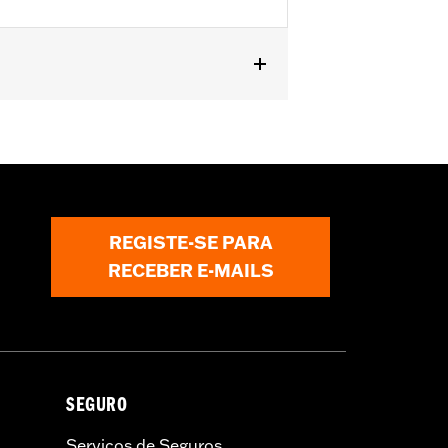
 '26-later FLHXL, FLHXLSE, FLHXLSE
ag Speaker Kit P/N 76001291,
REGISTE-SE PARA
RECEBER E-MAILS
SEGURO
Serviços de Seguros