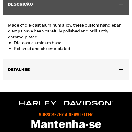
DESCRIÇÃO
Made of die-cast aluminum alloy, these custom handlebar
clamps have been carefully polished and brilliantly
chrome-plated .
Die-cast aluminum base
Polished and chrome-plated
DETALHES
Fits '74-'06 XL, FX, FXR, FX Dyna® and FX Softail® models with
stock and accessory 1.0" diameter handlebar (except '96-'06
XL883C and XL1200C and '99-'06 FXR).
Sold In Units:
Each
Material:
Aluminum
SUBSCREVER A NEWSLETTER
In the Box:
Clamp only
Mantenha-se
WARRANTY:
1 year limited warranty – Go to
www.h-
d.com/warranty
for full details