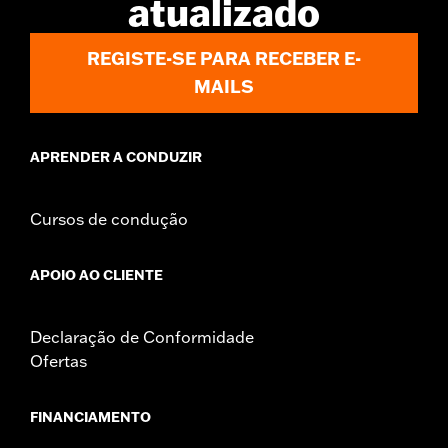
atualizado
NOTES:
Installation of some handlebars and risers may require a
change in clutch and/or throttle cable and brake lines
for some models. Handlebar height is regulated in many
REGISTE-SE PARA RECEBER E-
locations. Check local laws to ensure your motorcycle
MAILS
meets applicable regulations.
APRENDER A CONDUZIR
Cursos de condução
APOIO AO CLIENTE
Declaração de Conformidade
Ofertas
FINANCIAMENTO