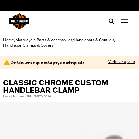
web accessibility
Home
Motorcycle Parts & Accessories
Handlebars & Controls
/
/
/
Handlebar Clamps & Covers
Verificar ajuste
Certifique-se que esta peça é adequada
CLASSIC CHROME CUSTOM
HANDLEBAR CLAMP
Peça | Número SKU: 56170-83TA