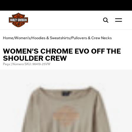
web accessibility
Home
Women's
Hoodies & Sweatshirts
Pullovers & Crew Necks
/
/
/
WOMEN'S CHROME EVO OFF THE
SHOULDER CREW
Peça | Número SKU: 96419-25VW