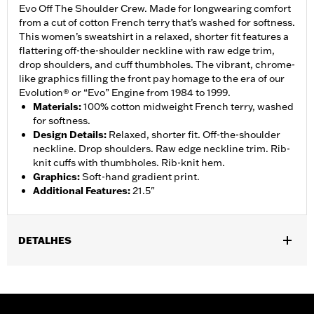
Evo Off The Shoulder Crew. Made for longwearing comfort
from a cut of cotton French terry that’s washed for softness.
This women’s sweatshirt in a relaxed, shorter fit features a
flattering off-the-shoulder neckline with raw edge trim,
drop shoulders, and cuff thumbholes. The vibrant, chrome-
like graphics filling the front pay homage to the era of our
Evolution® or “Evo” Engine from 1984 to 1999.
Materials
:
100% cotton midweight French terry, washed
for softness.
Design Details
:
Relaxed, shorter fit. Off-the-shoulder
neckline. Drop shoulders. Raw edge neckline trim. Rib-
knit cuffs with thumbholes. Rib-knit hem.
Graphics
:
Soft-hand gradient print.
Additional Features
:
21.5"
DETALHES
Gender:
Women
WARRANTY:
2 year limited warranty – Go to
www.h-
d.com/warranty
for full details