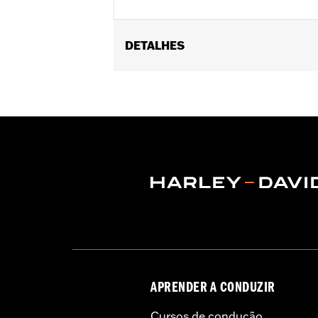
DETALHES
Fits ’02-’17 VRSC, ’96-later XL, ’08-
’11-’12 FLSTSE) ’96-’07 Touring models
Installation Instructions
Diameter:
1.6
Material Diameter UOM:
Inches
Sold In Units:
Pair
In the Box:
Right and left hand grip
WARRANTY:
1 year limited warranty 
APRENDER A CONDUZIR
Cursos de condução