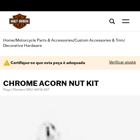
web accessibility
Home
Motorcycle Parts & Accessories
Custom Accessories & Trim
/
/
/
Decorative Hardware
Verificar ajuste
Certifique-se que esta peça é adequada
CHROME ACORN NUT KIT
Peça | Número SKU: 94118-93T