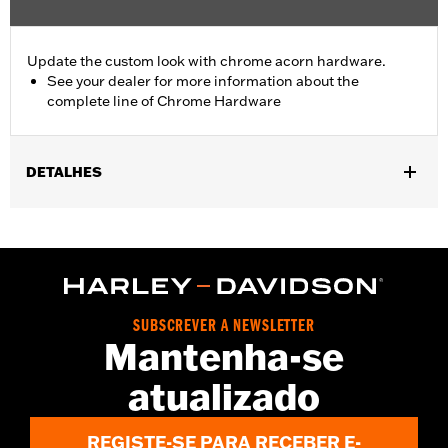
Update the custom look with chrome acorn hardware.
See your dealer for more information about the
complete line of Chrome Hardware
DETALHES
Universal Fitment.
Sold In Units:
Each
In the Box:
5 chrome-plated acorn nuts
WARRANTY:
1 year limited warranty – Go to
www.h-
d.com/warranty
for full details
SUBSCREVER A NEWSLETTER
Mantenha-se
atualizado
REGISTE-SE PARA RECEBER E-