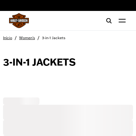
web accessibility
/
/
Início
Women's
3-in-1 Jackets
3-IN-1 JACKETS