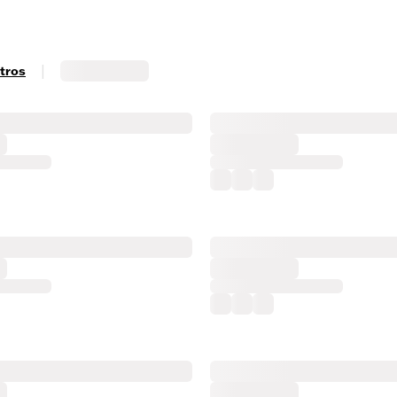
|
ltros