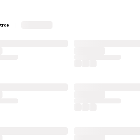
|
ltros