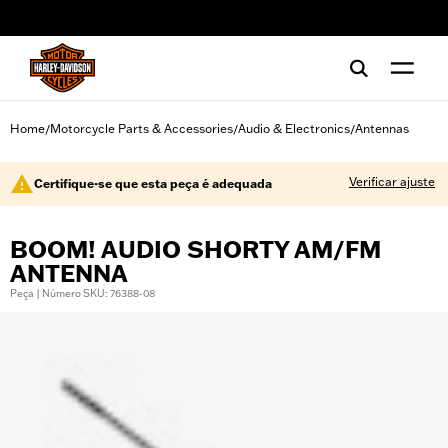
web accessibility
Home
Motorcycle Parts & Accessories
Audio & Electronics
Antennas
/
/
/
Verificar ajuste
Certifique-se que esta peça é adequada
BOOM! AUDIO SHORTY AM/FM
ANTENNA
Peça | Número SKU: 76388-08