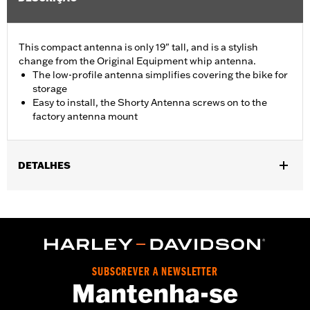
This compact antenna is only 19" tall, and is a stylish
change from the Original Equipment whip antenna.
The low-profile antenna simplifies covering the bike for
storage
Easy to install, the Shorty Antenna screws on to the
factory antenna mount
DETALHES
Fits '98-'25 Touring (except '23-later FLHXSE, FLTRXSE, '24-
later FLHX, FLTRX, FLTRXSTSE and '25-later FLHXU and
FLTRXRRSE) and Trike models equipped with Boom! Box radio.
Height:
19 Inches
Sold In Units:
Each
SUBSCREVER A NEWSLETTER
Material Height UOM:
Inches
Mantenha-se
In the Box:
Shorty antenna that screws into the factory antenna
mount