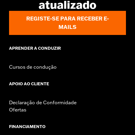
atualizado
WARRANTY:
1 year limited warranty – Go to
www.h-
d.com/warranty
for full details
REGISTE-SE PARA RECEBER E-
MAILS
APRENDER A CONDUZIR
Cursos de condução
APOIO AO CLIENTE
Declaração de Conformidade
Ofertas
FINANCIAMENTO