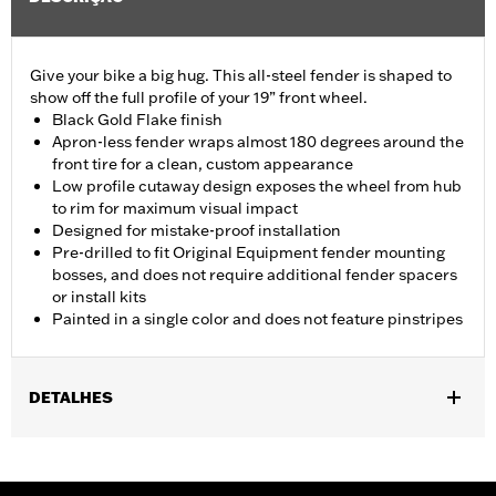
Give your bike a big hug. This all-steel fender is shaped to
show off the full profile of your 19” front wheel.
Black Gold Flake finish
Apron-less fender wraps almost 180 degrees around the
front tire for a clean, custom appearance
Low profile cutaway design exposes the wheel from hub
to rim for maximum visual impact
Designed for mistake-proof installation
Pre-drilled to fit Original Equipment fender mounting
bosses, and does not require additional fender spacers
or install kits
Painted in a single color and does not feature pinstripes
DETALHES
Fits '14-later Touring models equipped with 17", 18" or 19" wheel
and tire combination. Does not fit with Fender Tip Assembly P/N
59600003 or 59600006. Does not fit Trike or FLTRXSE models.