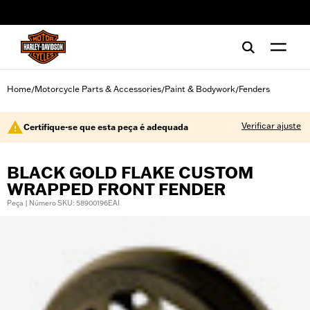
web accessibility
Home
Motorcycle Parts & Accessories
Paint & Bodywork
Fenders
/
/
/
Verificar ajuste
Certifique-se que esta peça é adequada
BLACK GOLD FLAKE CUSTOM
WRAPPED FRONT FENDER
Peça | Número SKU: 58900196EAI