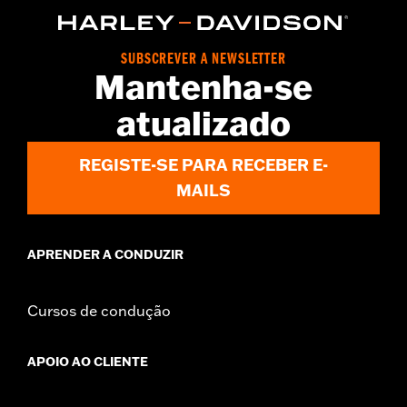
Installation Instructions
Sold In Units:
Each
SUBSCREVER A NEWSLETTER
In the Box:
Fender and mounting hardware
Mantenha-se
WARRANTY:
2 year limited warranty – Go to
www.h-
d.com/warranty
for full details
atualizado
REGISTE-SE PARA RECEBER E-
MAILS
APRENDER A CONDUZIR
Cursos de condução
APOIO AO CLIENTE