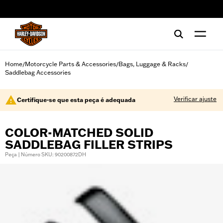
web accessibility
Home
Motorcycle Parts & Accessories
Bags, Luggage & Racks
/
/
/
Saddlebag Accessories
Verificar ajuste
Certifique-se que esta peça é adequada
COLOR-MATCHED SOLID
SADDLEBAG FILLER STRIPS
Peça | Número SKU: 90200872DH