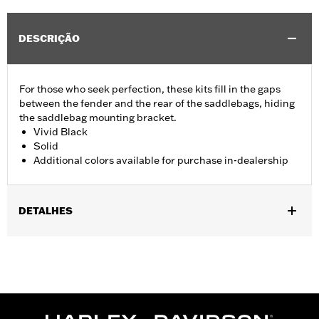
DESCRIÇÃO
For those who seek perfection, these kits fill in the gaps
between the fender and the rear of the saddlebags, hiding
the saddlebag mounting bracket.
Vivid Black
Solid
Additional colors available for purchase in-dealership
DETALHES
Fits '14-'24 Touring (except FLHRXS, FLHX, FLHXS, '23-later
FLHXSE, FLTRX, FLTRXS and FLTRXSE) models with hard
saddlebags. Does not fit with accessory Saddlebag Guard Rails.
Installation Instructions
Sold In Units:
Pair