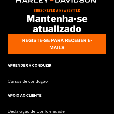
In the Box:
Left and Right Saddlebag Strips and neccessary
mounting hardware
SUBSCREVER A NEWSLETTER
Mantenha-se
atualizado
REGISTE-SE PARA RECEBER E-
MAILS
APRENDER A CONDUZIR
Cursos de condução
APOIO AO CLIENTE
Declaração de Conformidade