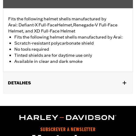
Fits the following helmet shells manufactured by
Arai: Defiant-X Full-FaceHelmet,Renegade-V Full-Face
Helmet, and XD Full-Face Helmet
Fits the following helmet shells manufactured by Arai:
Scratch-resistant polycarbonate shield
No tools required
Tinted shields are for daytime use only
Available in clear and dark smoke
DETALHES
Gender:
Unisex
Collection:
Genuine Motorclothes
WARRANTY:
1 year limited warranty – Go to
www.h-
d.com/warranty
for full details
SUBSCREVER A NEWSLETTER