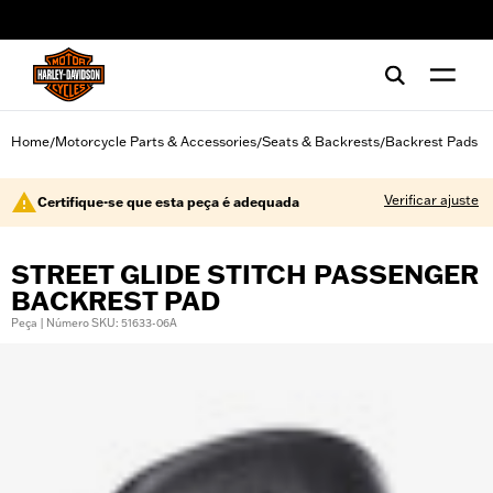
web accessibility
Home
Motorcycle Parts & Accessories
Seats & Backrests
Backrest Pads
/
/
/
Verificar ajuste
Certifique-se que esta peça é adequada
STREET GLIDE STITCH PASSENGER
BACKREST PAD
Peça | Número SKU: 51633-06A