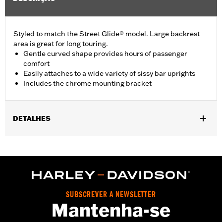
Styled to match the Street Glide® model. Large backrest
area is great for long touring.
Gentle curved shape provides hours of passenger
comfort
Easily attaches to a wide variety of sissy bar uprights
Includes the chrome mounting bracket
DETALHES
Fits Standard-Height H-D® Detachables™ Passenger Sissy Bar
Uprights P/N 52300324, 52627-09A, 54247-09A, 52933-97C or
52805-97B, Tall H-D® Detachables™ Passenger Sissy Bar
Upright P/N 52723-06A, Premium H-D® Detachables™ Sissy Bar
Upright P/N 52300257 or 52300258 and Quick Release Sissy
Bar Upright 52300415 and 52300324A. Also fits '18-later Softail®
SUBSCREVER A NEWSLETTER
models equipped with Short or Standard Height HoldFast Sissy
Mantenha-se
Bar Uprights. Pad height 8.0" width 12.0". Does not fit '21-later
FLH, '23-later FLHFB, '25-later FLHXU, FLTRXRRSE and '26-