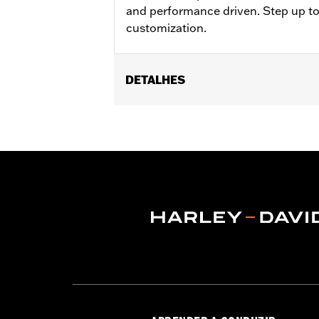
and performance driven. Step up to
customization.
DETALHES
Fits models using highway peg moun
50830-07A, 50500167, 50500168, 5083
Installation Instructions
Collection:
Adversary
Sold In Units:
Pair
In the Box:
Left and right footpegs an