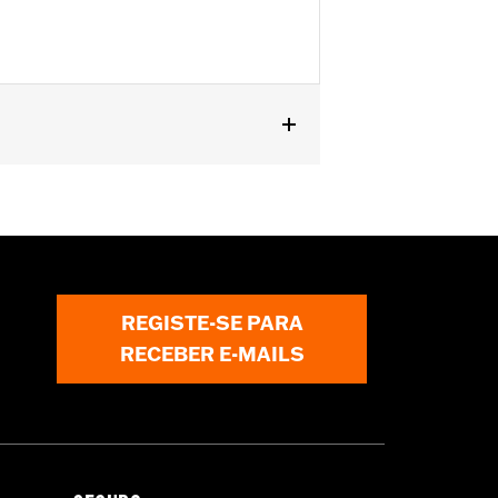
50957-02C, 54234-10A, 50829-07A,
-later FLTRXRRSE models.
REGISTE-SE PARA
RECEBER E-MAILS