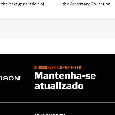
 the next generation of
the Adversary Collection
ts and engine guard peg mounts P/N 50503333, 50503334, 
2-07A and 50964-98. Does not fit '18-later FXDRS and '25
SUBSCREVER A NEWSLETTER
d installation instructions
Mantenha-se
atualizado