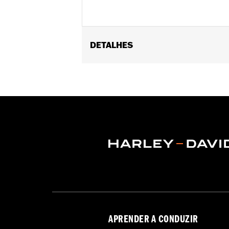
DETALHES
Fits ’21-later Revolution® Max engin
deflectors.
Installation Instructions
Collection:
Adversary
Sold In Units:
Pair
In the Box:
End caps and installation 
APRENDER A CONDUZIR