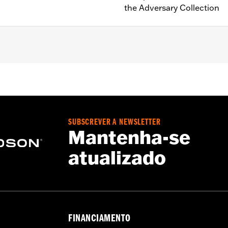
the Adversary Collection
e-equipped models (except RA1250S, '24-later RA1250SE and 
SUBSCREVER A NEWSLETTER
instructions
Mantenha-se
atualizado
FINANCIAMENTO