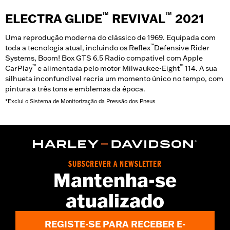
™
™
ELECTRA GLIDE
REVIVAL
2021
Uma reprodução moderna do clássico de 1969. Equipada com
™
toda a tecnologia atual, incluindo os Reflex
Defensive Rider
Systems, Boom! Box GTS 6.5 Radio compatível com Apple
™
™
CarPlay
e alimentada pelo motor Milwaukee-Eight
114. A sua
silhueta inconfundível recria um momento único no tempo, com
pintura a três tons e emblemas da época.
*Exclui o Sistema de Monitorização da Pressão dos Pneus
SUBSCREVER A NEWSLETTER
Mantenha-se
atualizado
REGISTE-SE PARA RECEBER E-