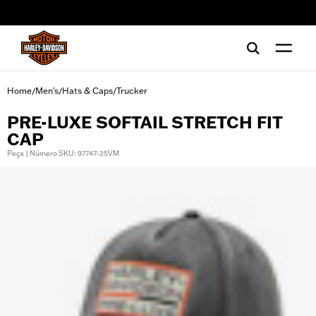
web accessibility
Home
Men's
Hats & Caps
Trucker
/
/
/
PRE-LUXE SOFTAIL STRETCH FIT
CAP
Peça | Número SKU: 97747-25VM