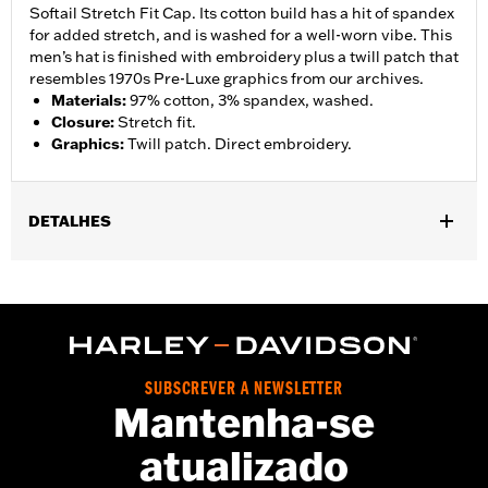
Softail Stretch Fit Cap. Its cotton build has a hit of spandex
for added stretch, and is washed for a well-worn vibe. This
men’s hat is finished with embroidery plus a twill patch that
resembles 1970s Pre-Luxe graphics from our archives.
Materials
:
97% cotton, 3% spandex, washed.
Closure
:
Stretch fit.
Graphics
:
Twill patch. Direct embroidery.
DETALHES
Gender:
Men
Functional Features:
Stretch
WARRANTY:
2 year limited warranty - Go to
www.h-
d.com/warranty
for full details
Origin:
Imported
SUBSCREVER A NEWSLETTER
Mantenha-se
atualizado