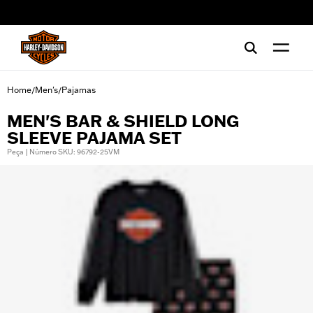
web accessibility
Home
Men's
Pajamas
/
/
MEN'S BAR & SHIELD LONG
SLEEVE PAJAMA SET
Peça | Número SKU: 96792-25VM