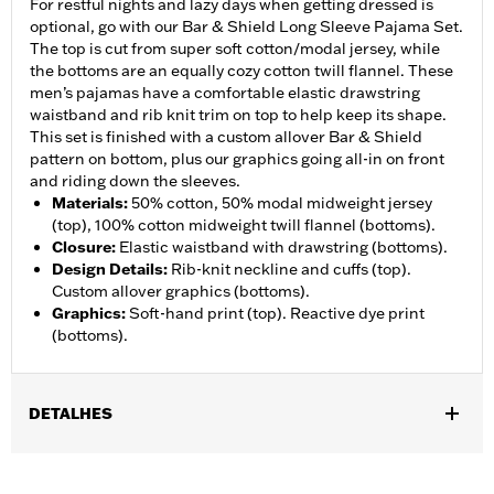
For restful nights and lazy days when getting dressed is
optional, go with our Bar & Shield Long Sleeve Pajama Set.
The top is cut from super soft cotton/modal jersey, while
the bottoms are an equally cozy cotton twill flannel. These
men’s pajamas have a comfortable elastic drawstring
waistband and rib knit trim on top to help keep its shape.
This set is finished with a custom allover Bar & Shield
pattern on bottom, plus our graphics going all-in on front
and riding down the sleeves.
Materials
:
50% cotton, 50% modal midweight jersey
(top), 100% cotton midweight twill flannel (bottoms).
Closure
:
Elastic waistband with drawstring (bottoms).
Design Details
:
Rib-knit neckline and cuffs (top).
Custom allover graphics (bottoms).
Graphics
:
Soft-hand print (top). Reactive dye print
(bottoms).
DETALHES
WARRANTY:
2 year limited warranty – Go to
www.h-