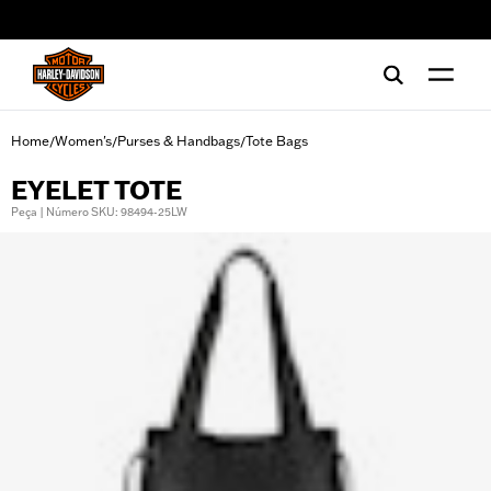
web accessibility
Home
Women's
Purses & Handbags
Tote Bags
/
/
/
EYELET TOTE
Peça | Número SKU: 98494-25LW