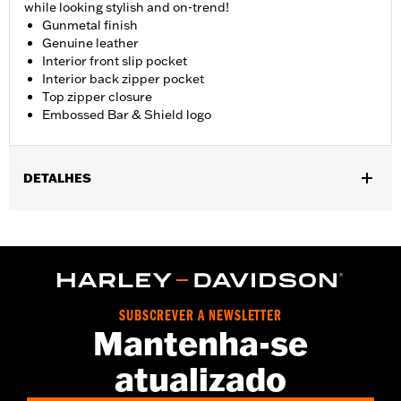
while looking stylish and on-trend!
Gunmetal finish
Genuine leather
Interior front slip pocket
Interior back zipper pocket
Top zipper closure
Embossed Bar & Shield logo
DETALHES
Gender:
Women
Dimension Description:
13"x13"x4.5"
SUBSCREVER A NEWSLETTER
Mantenha-se
atualizado