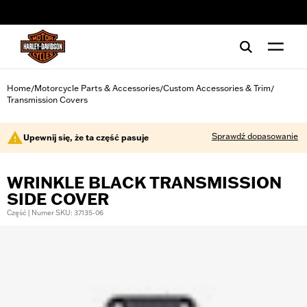
web accessibility
Home
Motorcycle Parts & Accessories
Custom Accessories & Trim
/
/
/
Transmission Covers
Sprawdź dopasowanie
Upewnij się, że ta część pasuje
WRINKLE BLACK TRANSMISSION
SIDE COVER
Część | Numer SKU: 37135-06