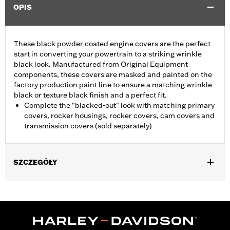
OPIS
These black powder coated engine covers are the perfect
start in converting your powertrain to a striking wrinkle
black look. Manufactured from Original Equipment
components, these covers are masked and painted on the
factory production paint line to ensure a matching wrinkle
black or texture black finish and a perfect fit.
Complete the "blacked-out" look with matching primary
covers, rocker housings, rocker covers, cam covers and
transmission covers (sold separately)
SZCZEGÓŁY
Fits '06-'17 Dyna® (except FXDLS), '07-'17 Softail® (except FLSS,
FLSTFBS, FXCW, FXCWC, FXSB and FXSE), and '07-'16 Touring
and Trike models. Does not fit models equipped with a hydraulic
clutch.
Sold In Units:
Each