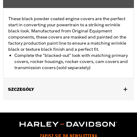
These black powder coated engine covers are the perfect
start in converting your powertrain to a striking wrinkle
black look. Manufactured from Original Equipment
components, these covers are masked and painted on the
factory production paint line to ensure a matching wrinkle
black or texture black finish and a perfect fit.
Complete the "blacked-out" look with matching primary
covers, rocker housings, rocker covers, cam covers and
transmission covers (sold separately)
SZCZEGÓŁY
Fits '07-'15 Touring and Trike models (except FLHTCUL and
FLHTKL).
Sold In Units:
Each
In the Box:
Primary cover only
WARRANTY:
1 year limited warranty – Go to
www.h-
ZAPISZ SIĘ DO NEWSLETTERA