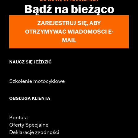
d.com/warranty
for full details
Bądź na bieżąco
NOTES:
Removing and installing engine covers may require
purchase of new gaskets. See dealer for information.
ZAREJESTRUJ SIĘ, ABY
OTRZYMYWAĆ WIADOMOŚCI E-
MAIL
NAUCZ SIĘ JEŹDZIĆ
Szkolenie motocyklowe
OBSŁUGA KLIENTA
Kontakt
Oferty Specjalne
Deklaracje zgodności