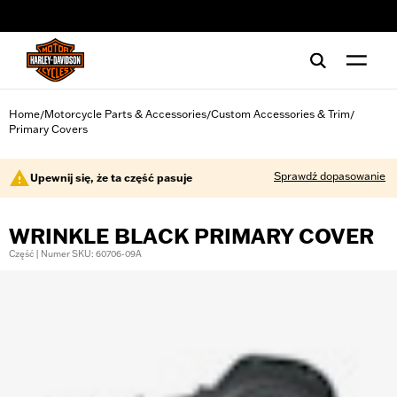
web accessibility
Home
Motorcycle Parts & Accessories
Custom Accessories & Trim
/
/
/
Primary Covers
Sprawdź dopasowanie
Upewnij się, że ta część pasuje
WRINKLE BLACK PRIMARY COVER
Część | Numer SKU: 60706-09A