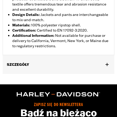
textile offers tremendous tear and abrasion resistance
and excellent durability.
Design Details
:
Jackets and pants are interchangeable
to mix-and-match.
Materials
:
100% polyester ripstop shell.
Certification
:
Certified to EN 17092-3:2020.
Additional Information
:
Not available for purchase or
delivery to California, Vermont, New York, or Maine due
to regulatory restrictions.
SZCZEGÓŁY
Gender:
Women
,
,
Functional Features:
Abrasion-Resistance
Waterproof
Vented
WARRANTY:
3 year limited warranty – Go to
www.h-
d.com/warranty
for full details
Jacket Style:
Moto
ZAPISZ SIĘ DO NEWSLETTERA
Shop To Be:
Dry
Bądź na bieżąco
Material:
Polyester