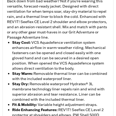
Back down from bad weather? Not if you're wearing this
versatile, forecast-ready jacket. Designed with direct
ventilation for when temps soar, stay-dry material to repel
rain, and a thermal liner to block the cold. Enhanced with
REV'IT! Seeflex CE Level 2 shoulder and elbow protectors,
and an abrasion-resistant shell. Mix and match with pants
or any other gear must-haves in our Grit Adventure or
Passage Adventure line.
Stay Cool
:
VCS Aquadefence ventilation system
enhances airflow in warm-weather riding. Mechanical
fasteners can be opened and closed easily with one
gloved hand and can be secured in a desired open
position. When opened the VCS Aquadefence system
allows direct ventilation to the body.
Stay Warm
:
Removable thermal liner can be combined
with the included waterproof liner.
Stay Dry
:
Removable waterproof Hydratex® 3L
membrane technology liner repels rain and wind with
superior abrasion and tear resistance. Liner can be
combined with the included thermal liner.
Fit & Mobility
:
Variable height adjustment straps.
Ride Enhancing Features
:
REV’IT! Seeflex CE Level 2
protector at shoulders and elbows. PW Shell 500D