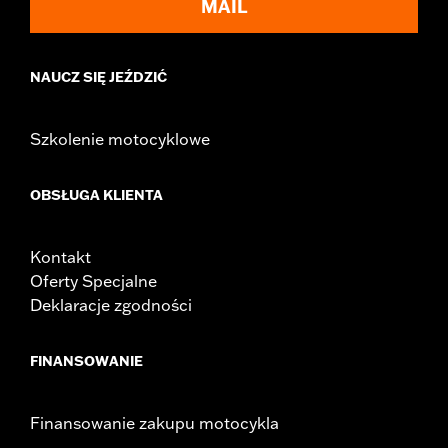
MAIL
Windshield Overall Height UOM:
Inches
WARRANTY:
1 year limited warranty – Go to
www.h-
d.com/warranty
for full details
NAUCZ SIĘ JEŹDZIĆ
Szkolenie motocyklowe
OBSŁUGA KLIENTA
Kontakt
Oferty Specjalne
Deklaracje zgodności
FINANSOWANIE
Finansowanie zakupu motocykla