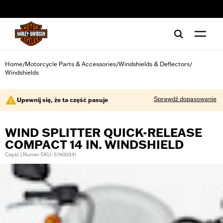
web accessibility
Home
Motorcycle Parts & Accessories
Windshields & Deflectors
/
/
/
Windshields
Sprawdź dopasowanie
Upewnij się, że ta część pasuje
WIND SPLITTER QUICK-RELEASE
COMPACT 14 IN. WINDSHIELD
Część | Numer SKU: 57400331