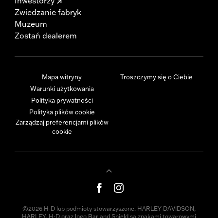
Inwestorzy
Zwiedzanie fabryk
Muzeum
Zostań dealerem
Mapa witryny
Troszczymy się o Ciebie
Warunki użytkowania
Polityka prywatności
Polityka plików cookie
Zarządzaj preferencjami plików
cookie
©2026 H-D lub podmioty stowarzyszone. HARLEY-DAVIDSON,
HARLEY, H-D oraz logo Bar and Shield są znakami towarowymi