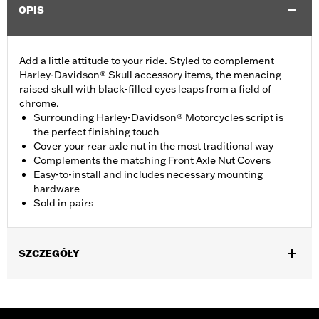
OPIS
Add a little attitude to your ride. Styled to complement
Harley-Davidson® Skull accessory items, the menacing
raised skull with black-filled eyes leaps from a field of
chrome.
Surrounding Harley-Davidson® Motorcycles script is
the perfect finishing touch
Cover your rear axle nut in the most traditional way
Complements the matching Front Axle Nut Covers
Easy-to-install and includes necessary mounting
hardware
Sold in pairs
SZCZEGÓŁY
Fits '08-'17 Dyna and '08-later Softail models (except FXCW,
FXCWC, FXSB, FXSBSE, FXSE, FXST-AUS, '18-later FLFB,
FLFBS, FLSB, FXBR, FXBRS, FXDRS and '25-later FLSTFI).