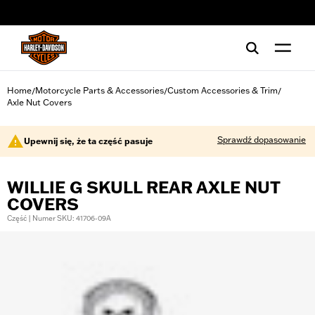
web accessibility
Home
Motorcycle Parts & Accessories
Custom Accessories & Trim
/
/
/
Axle Nut Covers
Sprawdź dopasowanie
Upewnij się, że ta część pasuje
WILLIE G SKULL REAR AXLE NUT
COVERS
Część | Numer SKU: 41706-09A