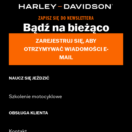
Installation Instructions
Collection:
Willie G. Skull
ZAPISZ SIĘ DO NEWSLETTERA
Sold In Units:
Pair
Bądź na bieżąco
In the Box:
All necessary mounting hardware
WARRANTY:
1 year limited warranty – Go to
www.h-
ZAREJESTRUJ SIĘ, ABY
d.com/warranty
for full details
OTRZYMYWAĆ WIADOMOŚCI E-
MAIL
NAUCZ SIĘ JEŹDZIĆ
Szkolenie motocyklowe
OBSŁUGA KLIENTA
Kontakt