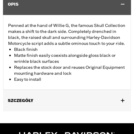
OPIS
Penned at the hand of Willie G, the famous Skull Collection
makes a shift to the dark side. Completely drenched in
black, the raised skull and surrounding Harley-Davidson
Motorcycle script adds a subtle ominous touch to your ride.
Black finish
Matte finish easily coexists alongside gloss black or
wrinkle black surfaces
Replaces the stock door and reuses Original Equipment
mounting hardware and lock
Easy to install
SZCZEGÓŁY
Fits ’08-'25 Electra Glide®, Street Glide®, Ultra Limited™, Road
Glide® and Tri Glide™ models with center fill tank. Does not fit
'23-later FLHXSE and FLTRXSE, '24-later FLHX, FLTRX,
FLTRXSTSE and '25-later FLTRXRRSE and FLHXU models.