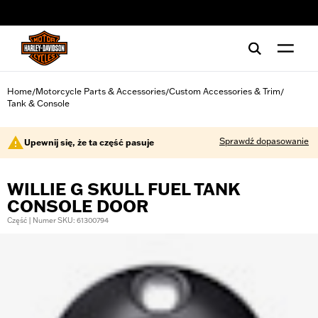
web accessibility
Home
Motorcycle Parts & Accessories
Custom Accessories & Trim
/
/
/
Tank & Console
Sprawdź dopasowanie
Upewnij się, że ta część pasuje
WILLIE G SKULL FUEL TANK
CONSOLE DOOR
Część | Numer SKU: 61300794