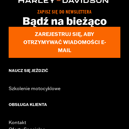
Installation Instructions
Collection:
Willie G. Skull
ZAPISZ SIĘ DO NEWSLETTERA
Bądź na bieżąco
Sold In Units:
Each
In the Box:
Fuel tank console door
WARRANTY:
1 year limited warranty – Go to
www.h-
ZAREJESTRUJ SIĘ, ABY
d.com/warranty
for full details
OTRZYMYWAĆ WIADOMOŚCI E-
MAIL
NAUCZ SIĘ JEŹDZIĆ
Szkolenie motocyklowe
OBSŁUGA KLIENTA
Kontakt