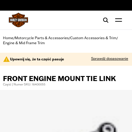
web accessibility
Home
Motorcycle Parts & Accessories
Custom Accessories & Trim
/
/
/
Engine & Mid Frame Trim
Sprawdź dopasowanie
Upewnij się, że ta część pasuje
FRONT ENGINE MOUNT TIE LINK
Część | Numer SKU: 16400055