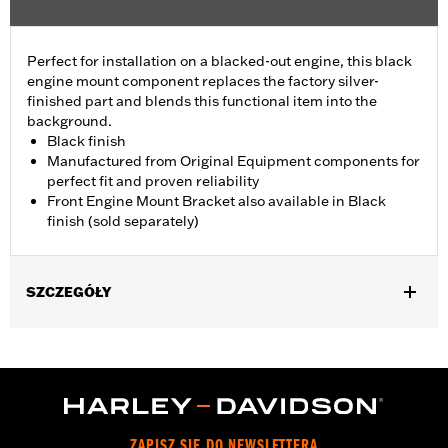
Perfect for installation on a blacked-out engine, this black
engine mount component replaces the factory silver-
finished part and blends this functional item into the
background.
Black finish
Manufactured from Original Equipment components for
perfect fit and proven reliability
Front Engine Mount Bracket also available in Black
finish (sold separately)
SZCZEGÓŁY
Fits '09-later Touring (except '25-later FLTRXRRSE) models.
Sold In Units:
Each
In the Box:
Engine Mount Tie Link only
WARRANTY:
,,,,,,,,,,,,,,,,,,,,,,,,,,,,,,,,,,,,,,,,,,,,,,,,,,,,,,,,,,,,,,,,,,,
ZAPISZ SIĘ DO NEWSLETTERA