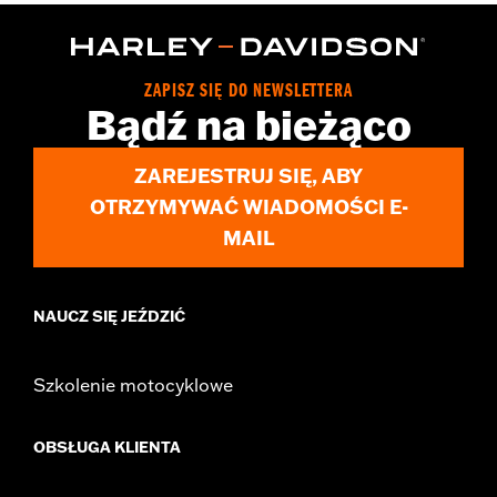
Installation Instructions
Recommended Usage:
For protection against minor scuffs and
scratches
ZAPISZ SIĘ DO NEWSLETTERA
Sold In Units:
Each
Bądź na bieżąco
In the Box:
2 pieces of material (1 per side)
WARRANTY:
,,,,,,,,,,,,,,,,,,,,,,,,,,,,,,,,,,,,,,,,,,,,,,,,,,,,,,,,,,,,,,,,,,,
ZAREJESTRUJ SIĘ, ABY
OTRZYMYWAĆ WIADOMOŚCI E-
MAIL
NAUCZ SIĘ JEŹDZIĆ
Szkolenie motocyklowe
OBSŁUGA KLIENTA