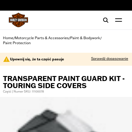
web accessibility
Home
Motorcycle Parts & Accessories
Paint & Bodywork
/
/
/
Paint Protection
Sprawdź dopasowanie
Upewnij się, że ta część pasuje
TRANSPARENT PAINT GUARD KIT -
TOURING SIDE COVERS
Część | Numer SKU: 11100078