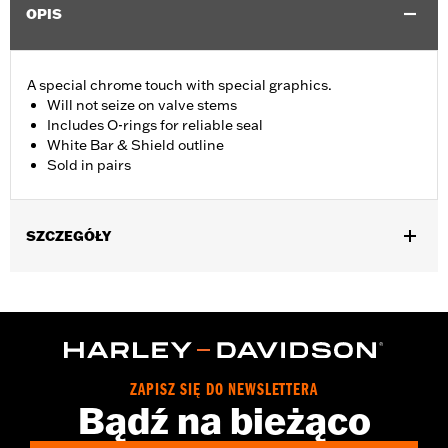
OPIS
A special chrome touch with special graphics.
Will not seize on valve stems
Includes O-rings for reliable seal
White Bar & Shield outline
Sold in pairs
SZCZEGÓŁY
Universal fitment. Also fits suspension air valves.
Sold In Units:
Pair
In the Box:
2 abs valve stem caps
WARRANTY:
1 year limited warranty – Go to
www.h-
d.com/warranty
for full details
ZAPISZ SIĘ DO NEWSLETTERA
Bądź na bieżąco