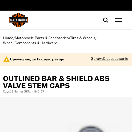
web accessibility
Home
Motorcycle Parts & Accessories
Tires & Wheels
/
/
/
Wheel Components & Hardware
Sprawdź dopasowanie
Upewnij się, że ta część pasuje
OUTLINED BAR & SHIELD ABS
VALVE STEM CAPS
Część | Numer SKU: 41145-97